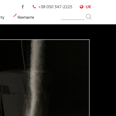
+38 050 347-2225
UK
іту
Контакти