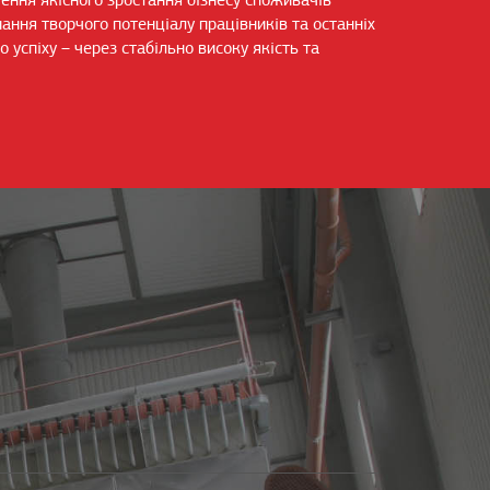
чення якісного зростання бізнесу споживачів
ання творчого потенціалу працівників та останніх
о успіху – через стабільно високу якість та