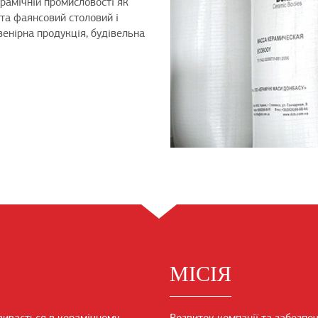
ерамічній промисловості як
та фаянсовий столовий і
венірна продукція, будівельна
МІСІЯ