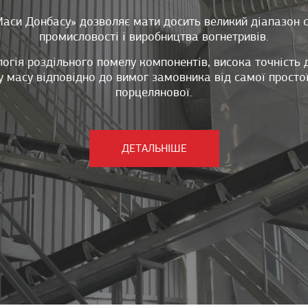
аси Донбасу» дозволяє мати досить великий діапазон су
промисловості і виробництва вогнетривів.
огія роздільного помелу компонентів, висока точність
у масу відповідно до вимог замовника від самої просто
порцелянової.
ДЕТАЛЬНІШЕ