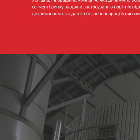
Успішна, інноваційна компанія, яка динамічно ро
сегменті ринку завдяки застосуванню новітніх підхо
дотриманням стандартів безпечної праці й високи