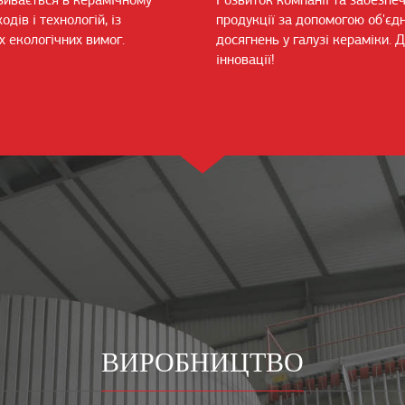
звивається в керамічному
Розвиток компанії та забезпе
дів і технологій, із
продукції за допомогою об'єдн
х екологічних вимог.
досягнень у галузі кераміки. Д
інновації!
ВИРОБНИЦТВО