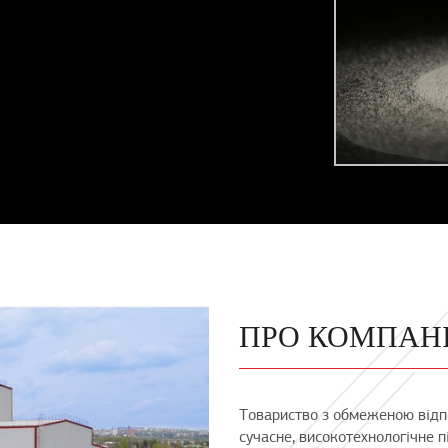
ПРО КОМПАН
Товариство з обмеженою відп
сучасне, високотехнологічне 